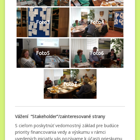
Foto3
Foto4
Foto5
Foto6
Foto7
Vážení “Stakeholder“/zainteresované strany
S cieľom poskytnúť vedomostný základ pre budúce
priority financovania vedy a výskumu v rámci
uvedených iniciatív vás pozývame k účasti prieskumu