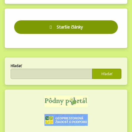
Navigácia
Staršie články
v
článkoch
Hľadať
Hľadať