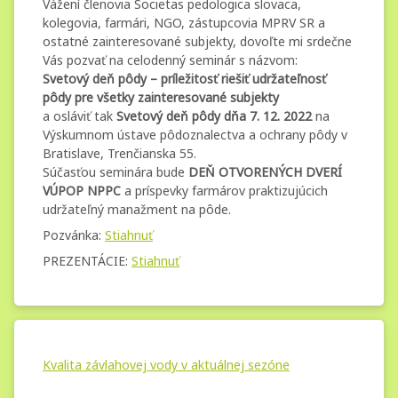
deň
Vážení členovia Societas pedologica slovaca,
kolegovia, farmári, NGO, zástupcovia MPRV SR a
pôdy
ostatné zainteresované subjekty, dovoľte mi srdečne
2022
Vás pozvať na celodenný seminár s názvom:
Svetový deň pôdy – príležitosť riešiť udržateľnosť
pôdy pre všetky zainteresované subjekty
a osláviť tak
Svetový deň pôdy dňa 7. 12. 2022
na
Výskumnom ústave pôdoznalectva a ochrany pôdy v
Bratislave, Trenčianska 55.
Súčasťou seminára bude
DEŇ OTVORENÝCH DVERÍ
VÚPOP NPPC
a príspevky farmárov praktizujúcich
udržateľný manažment na pôde.
Pozvánka:
Stiahnuť
PREZENTÁCIE:
Stiahnuť
Kvalita
Kategórie:
Pridané
Aktualizované
od
Nezaradené
administrator.mg
6. apríla 2023
18. apríla 2023
závlahovej
Kvalita závlahovej vody v aktuálnej sezóne
vody