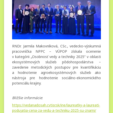
2025
RNDr. Jarmila Makovníková, CSc., vedecko-výskumná
pracovníčka NPPC – VÚPOP získala ocenenie
v kategórii „Osobnosť vedy a techniky 2025“ v oblasti
ekosystémových služieb pôdohospodárstva –
zavedenie metodických postupov pre kvantifikáciu
a hodnotenie agroekosystémových služieb ako
nástroja pre hodnotenie sociálno-ekonomického
potenciálu krajiny.
Bližšie informácie
:
https://vedanadosah.cvtisr.sk/ine/laureatky-a-laureati-
podujatia-cena-za-vedu-a-techniku-2025-su-znami/