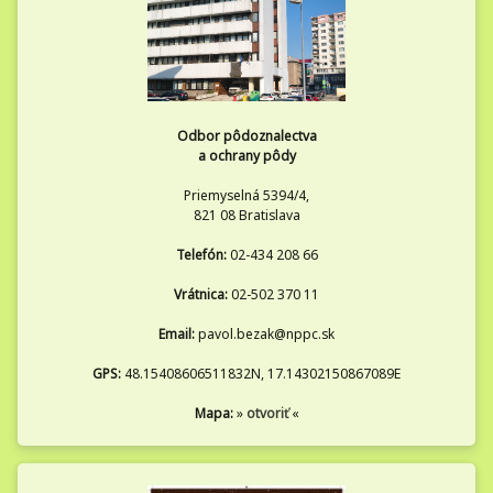
Odbor pôdoznalectva
a ochrany pôdy
Priemyselná 5394/4,
821 08 Bratislava
Telefón:
02-434 208 66
Vrátnica:
02-502 370 11
Email:
pavol.bezak@nppc.sk
GPS:
48.15408606511832N, 17.14302150867089E
Mapa:
»
otvoriť
«