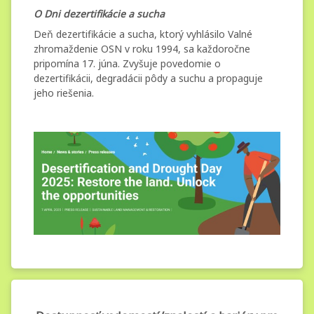
O Dni dezertifikácie a sucha
Deň dezertifikácie a sucha, ktorý vyhlásilo Valné
zhromaždenie OSN v roku 1994, sa každoročne
pripomína 17. júna. Zvyšuje povedomie o
dezertifikácii, degradácii pôdy a suchu a propaguje
jeho riešenia.
Dostupnosť
Kategórie:
Pridané
Aktualizované
od
Nezaradené
administrator.mg
12. januára 2024
18. marca 2024