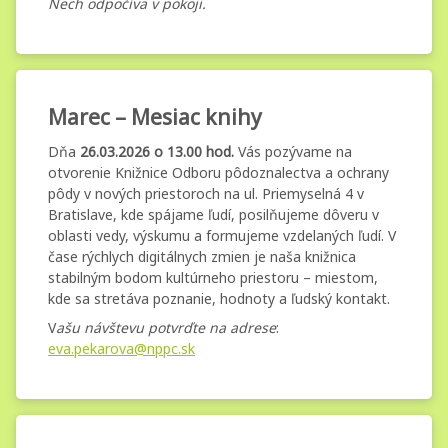
Nech odpočíva v pokoji.
Marec
Kategórie:
Pridané
Aktualizované
od
Nezaradené
administrator.mg
5. marca 2026
5. marca 2026
–
Marec – Mesiac knihy
Mesiac
Dňa
26.03.2026 o 13.00 hod.
Vás pozývame na
otvorenie Knižnice Odboru pôdoznalectva a ochrany
knihy
pôdy v nových priestoroch na ul. Priemyselná 4 v
Bratislave, kde spájame ľudí, posilňujeme dôveru v
oblasti vedy, výskumu a formujeme vzdelaných ľudí. V
čase rýchlych digitálnych zmien je naša knižnica
stabilným bodom kultúrneho priestoru – miestom,
kde sa stretáva poznanie, hodnoty a ľudský kontakt.
V
ašu návštevu potvrďte na adrese
:
eva.pekarova@nppc.sk
Kontakty
Kategórie:
Pridané
Aktualizované
od
Nezaradené
administrator.mg
15. decembra 2025
4. marca 2026