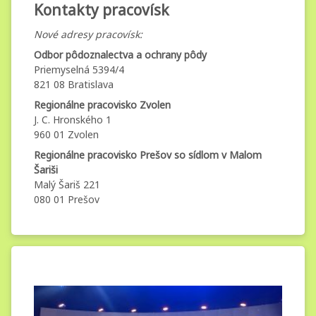
pracovísk
Kontakty pracovísk
Nové adresy pracovísk:
Odbor pôdoznalectva a ochrany pôdy
Priemyselná 5394/4
821 08 Bratislava
Regionálne pracovisko Zvolen
J. C. Hronského 1
960 01 Zvolen
Regionálne pracovisko Prešov so sídlom v Malom
Šariši
Malý Šariš 221
080 01 Prešov
Osobnosť
Kategórie:
Pridané
Aktualizované
od
Nezaradené
administrator.mg
18. novembra 2025
19. novembra 2025
vedy a
techniky