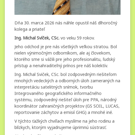
Dňa 30. marca 2026 nás náhle opustil náš dlhoročný
kolega a priateľ
Ing. Michal Svíček, CSc.
vo veku 59 rokov.
Jeho odchod je pre nás všetkých veľkou stratou. Bol
nielen výnimočným odborníkom, ale aj človekom,
ktorého sme si vážili pre jeho profesionalitu, ľudský
prístup a nenahraditeľný prínos pre náš kolektív.
Ing. Michal Sviček, CSc. bol zodpovedným riešiteľom
mnohých vedeckých a odborných úloh zameraných na
interpretáciu satelitných snímok, tvorbu
Integrovaného geografického informačného
systému, zodpovedný riešiteľ úloh pre PPA, národný
koordinátor zahraničných projektov (GS SOIL, LUCAS,
reportovanie záchytov a emisií GHG) a mnohé iné.
V týchto ťažkých chvíľach myslíme na jeho rodinu a
blízkych, ktorým vyjadrujeme úprimnú sústrasť.