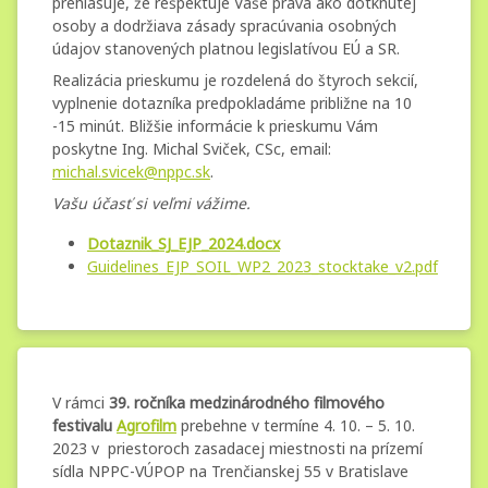
prehlasuje, že rešpektuje Vaše práva ako dotknutej
osoby a dodržiava zásady spracúvania osobných
údajov stanovených platnou legislatívou EÚ a SR.
Realizácia prieskumu je rozdelená do štyroch sekcií,
vyplnenie dotazníka predpokladáme približne na 10
-15 minút. Bližšie informácie k prieskumu Vám
poskytne Ing. Michal Sviček, CSc, email:
michal.svicek@nppc.sk
.
Vašu účasť si veľmi vážime.
Dotaznik_SJ_EJP_2024.docx
Guidelines_EJP_SOIL_WP2_2023_stocktake_v2.pdf
39. ročníka
Kategórie:
Pridané
Aktualizované
od
Nezaradené
administrator.mg
29. septembra 2023
29. septembra 2023
medzinárodného
V rámci
39. ročníka medzinárodného filmového
festivalu
Agrofilm
prebehne v termíne 4. 10. – 5. 10.
filmového
2023 v priestoroch zasadacej miestnosti na prízemí
festivalu
sídla NPPC-VÚPOP na Trenčianskej 55 v Bratislave