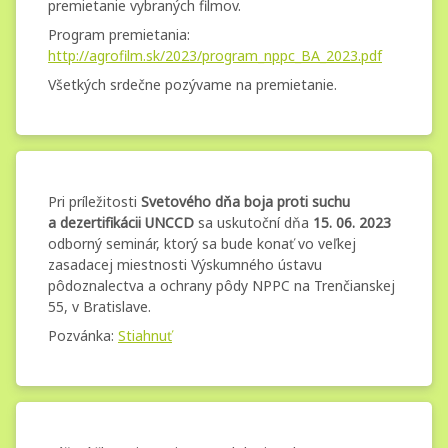
premietanie vybraných filmov.
Agrofilm 2023
Program premietania:
http://agrofilm.sk/2023/program_nppc_BA_2023.pdf
Všetkých srdečne pozývame na premietanie.
Svetový deň
Kategórie:
Pridané
Aktualizované
od
Nezaradené
administrator.mg
24. mája 2023
24. mája 2023
boja proti
Pri príležitosti
Svetového dňa boja proti suchu
a dezertifikácii UNCCD
sa uskutoční dňa
15. 06. 2023
suchu a
odborný seminár, ktorý sa bude konať vo veľkej
dezertifikácii
zasadacej miestnosti Výskumného ústavu
pôdoznalectva a ochrany pôdy NPPC na Trenčianskej
2023
55, v Bratislave.
Pozvánka:
Stiahnuť
Svetový
Kategórie:
Pridané
Aktualizované
od
Nezaradené
administrator.mg
6. apríla 2023
6. apríla 2023