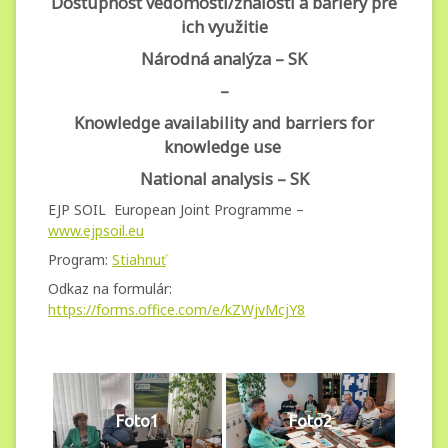
vedomostí-
Dostupnosť vedomostí/znalostí a bariéry pre
znalostí a
ich využitie
bariéry pre
Národná analýza – SK
ich využitie
–
Knowledge availability and barriers for
knowledge use
National analysis – SK
EJP SOIL European Joint Programme –
www.ejpsoil.eu
Program:
Stiahnuť
Odkaz na formulár:
https://forms.office.com/e/kZWjvMcjY8
Foto1
Foto2