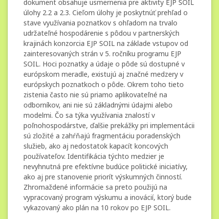
dokument obsahuje usmernenia pre aktivity EJP SOIL
úlohy 2.2 a 2.3. Cieľom úlohy je poskytnúť prehľad o
stave využívania poznatkov s ohľadom na trvalo
udržateľné hospodárenie s pôdou v partnerských
krajinách konzorcia EJP SOIL na základe vstupov od
zainteresovaných strán v 5. ročníku programu EJP
SOIL. Hoci poznatky a údaje o pôde sú dostupné v
európskom meradle, existujú aj značné medzery v
európskych poznatkoch o pôde. Okrem toho tieto
zistenia často nie sú priamo aplikovateľné na
odborníkov, ani nie sú základnými údajmi alebo
modelmi. Čo sa týka využívania znalostí v
poľnohospodárstve, ďalšie prekážky pri implementácii
sú zložité a zahŕňajú fragmentáciu poradenských
služieb, ako aj nedostatok kapacít koncových
používateľov. Identifikácia týchto medzier je
nevyhnutná pre efektívne budúce politické iniciatívy,
ako aj pre stanovenie priorít výskumných činností.
Zhromaždené informácie sa preto použijú na
vypracovaný program výskumu a inovácií, ktorý bude
vykazovaný ako plán na 10 rokov po EJP SOIL.