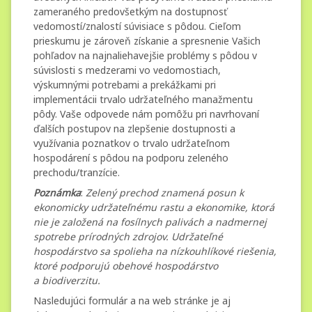
zameraného predovšetkým na dostupnosť
vedomostí/znalostí súvisiace s pôdou. Cieľom
prieskumu je zároveň získanie a spresnenie Vašich
pohľadov na najnaliehavejšie problémy s pôdou v
súvislosti s medzerami vo vedomostiach,
výskumnými potrebami a prekážkami pri
implementácii trvalo udržateľného manažmentu
pôdy. Vaše odpovede nám pomôžu pri navrhovaní
ďalších postupov na zlepšenie dostupnosti a
využívania poznatkov o trvalo udržateľnom
hospodárení s pôdou na podporu zeleného
prechodu/tranzície.
Poznámka
:
Zelený prechod znamená posun k
ekonomicky udržateľnému rastu a ekonomike, ktorá
nie je založená na fosílnych palivách a nadmernej
spotrebe prírodných zdrojov. Udržateľné
hospodárstvo sa spolieha na nízkouhlíkové riešenia,
ktoré podporujú obehové hospodárstvo
a biodiverzitu.
Nasledujúci formulár a na web stránke je aj