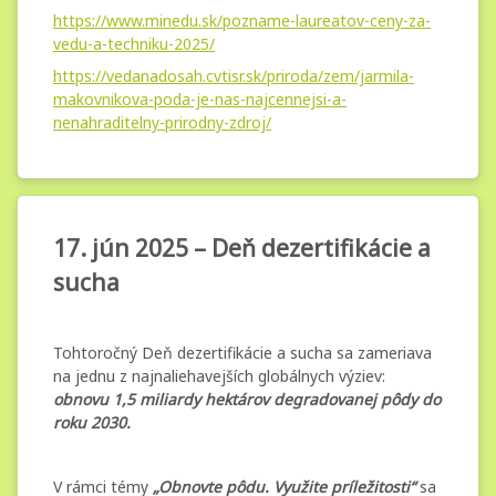
https://www.minedu.sk/pozname-laureatov-ceny-za-
vedu-a-techniku-2025/
https://vedanadosah.cvtisr.sk/priroda/zem/jarmila-
makovnikova-poda-je-nas-najcennejsi-a-
nenahraditelny-prirodny-zdroj/
17. jún 2025
Kategórie:
Pridané
Aktualizované
od
Nezaradené
administrator.mg
16. júna 2025
16. júna 2025
– Deň
17. jún 2025 – Deň dezertifikácie a
dezertifikácie
sucha
a sucha
Tohtoročný Deň dezertifikácie a sucha sa zameriava
na jednu z najnaliehavejších globálnych výziev:
obnovu 1,5 miliardy hektárov degradovanej pôdy do
roku 2030.
V rámci témy
„Obnovte pôdu. Využite príležitosti“
sa