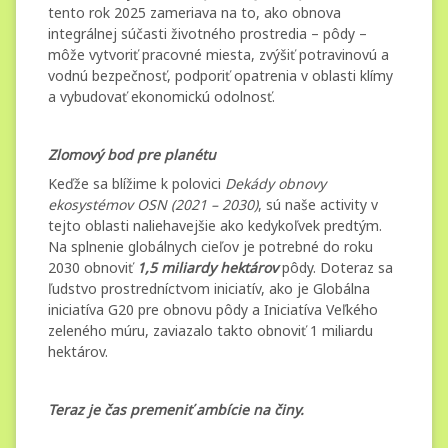
tento rok 2025 zameriava na to, ako obnova
integrálnej súčasti životného prostredia – pôdy –
môže vytvoriť pracovné miesta, zvýšiť potravinovú a
vodnú bezpečnosť, podporiť opatrenia v oblasti klímy
a vybudovať ekonomickú odolnosť.
Zlomový bod pre planétu
Keďže sa blížime k polovici
Dekády obnovy
ekosystémov OSN (2021 – 2030)
, sú naše activity v
tejto oblasti naliehavejšie ako kedykoľvek predtým.
Na splnenie globálnych cieľov je potrebné do roku
2030 obnoviť
1,5 miliardy hektárov
pôdy. Doteraz sa
ľudstvo prostredníctvom iniciatív, ako je Globálna
iniciatíva G20 pre obnovu pôdy a Iniciatíva Veľkého
zeleného múru, zaviazalo takto obnoviť 1 miliardu
hektárov.
Teraz je čas premeniť ambície na činy.