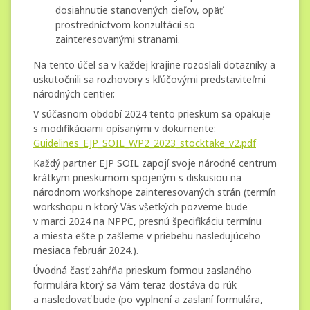
dosiahnutie stanovených cieľov, opäť
prostredníctvom konzultácií so
zainteresovanými stranami.
Na tento účel sa v každej krajine rozoslali dotazníky a
uskutočnili sa rozhovory s kľúčovými predstaviteľmi
národných centier.
V súčasnom období 2024 tento prieskum sa opakuje
s modifikáciami opísanými v dokumente:
Guidelines_EJP_SOIL_WP2_2023_stocktake_v2.pdf
Každý partner EJP SOIL zapojí svoje národné centrum
krátkym prieskumom spojeným s diskusiou na
národnom workshope zainteresovaných strán (termín
workshopu n ktorý Vás všetkých pozveme bude
v marci 2024 na NPPC, presnú špecifikáciu termínu
a miesta ešte p zašleme v priebehu nasledujúceho
mesiaca február 2024.).
Úvodná časť zahŕňa prieskum formou zaslaného
formulára ktorý sa Vám teraz dostáva do rúk
a nasledovať bude (po vyplnení a zaslaní formulára,