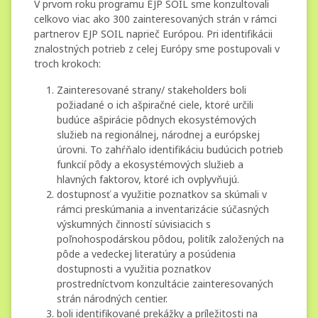
V prvom roku programu EJP SOIL sme konzultovali
celkovo viac ako 300 zainteresovaných strán v rámci
partnerov EJP SOIL naprieč Európou. Pri identifikácii
znalostných potrieb z celej Európy sme postupovali v
troch krokoch:
Zainteresované strany/ stakeholders boli
požiadané o ich ašpiračné ciele, ktoré určili
budúce ašpirácie pôdnych ekosystémových
služieb na regionálnej, národnej a európskej
úrovni. To zahŕňalo identifikáciu budúcich potrieb
funkcií pôdy a ekosystémových služieb a
hlavných faktorov, ktoré ich ovplyvňujú.
dostupnosť a využitie poznatkov sa skúmali v
rámci preskúmania a inventarizácie súčasných
výskumných činností súvisiacich s
poľnohospodárskou pôdou, politík založených na
pôde a vedeckej literatúry a posúdenia
dostupnosti a využitia poznatkov
prostredníctvom konzultácie zainteresovaných
strán národných centier.
boli identifikované prekážky a príležitosti na