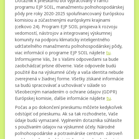
Dotazník k prieskumu bol vypracovaný v rámci
programu EJP SOIL, manažmentu poľnohospodárskej
pôdy pre roky 2020-2025 spolufinancovaný Európskou
komisiou a zúčastnenými európskymi krajinami
(celkovo 24). Program EJP SOIL prispieva k rozvoju
vedomostí, nástrojov a integrovanej výskumnej
komunity na podporu klimaticky inteligentného
udržateľného manažmentu poľnohospodárskej pôdy,
viac informácií o programe EJP SOIL nájdete
tu
.
Informujeme Vás, že s Vašimi odpoveďami sa bude
zaobchádzať prísne dôverne. Vaše odpovede budú
použité iba na výskumné účely a vaša identita nebude
zverejnená v žiadnej forme. Všetky získané informácie
sa budú spracovávať a uchovávať v súlade so
Všeobecným nariadením o ochrane údajov (GDPR)
Európskej komisie, ďalšie informácie nájdete
tu
.
Počas a po dokončení prieskumu môžete kedykoľvek
odstúpiť od prieskumu. Ak sa tak rozhodnete, Vaše
údaje budú vymazané. Vyplnením dotazníka súhlasíte
s používaním údajov na výskumné účely. Národné
poľnohospodárske a potravinárske centrum zároveň