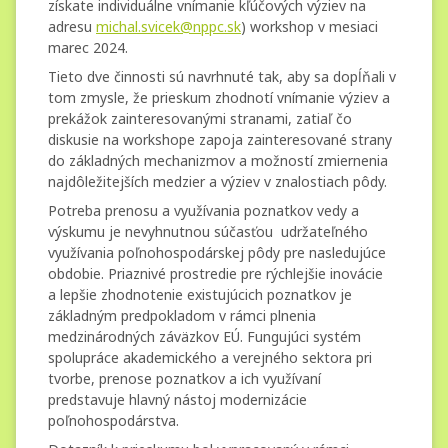
získate individuálne vnímanie kľúčových výziev na
adresu
michal.svicek@nppc.sk
) workshop v mesiaci
marec 2024.
Tieto dve činnosti sú navrhnuté tak, aby sa dopĺňali v
tom zmysle, že prieskum zhodnotí vnímanie výziev a
prekážok zainteresovanými stranami, zatiaľ čo
diskusie na workshope zapoja zainteresované strany
do základných mechanizmov a možností zmiernenia
najdôležitejších medzier a výziev v znalostiach pôdy.
Potreba prenosu a využívania poznatkov vedy a
výskumu je nevyhnutnou súčasťou udržateľného
využívania poľnohospodárskej pôdy pre nasledujúce
obdobie. Priaznivé prostredie pre rýchlejšie inovácie
a lepšie zhodnotenie existujúcich poznatkov je
základným predpokladom v rámci plnenia
medzinárodných záväzkov EÚ. Fungujúci systém
spolupráce akademického a verejného sektora pri
tvorbe, prenose poznatkov a ich využívaní
predstavuje hlavný nástoj modernizácie
poľnohospodárstva.